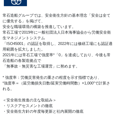
常石造船グループでは、安全衛生方針の基本理念「安全は全て
に優先する」を掲げて、
安全な職場環境の構築を推進しています。
常石工場で2019年に一般社団法人日本海事協会から労働安全衛
生マネジメントシステム
「ISO45001」の認証を取得し、2022年には修繕工場にも認証適
用範囲を拡大しました。
2021年には常石工場で強度率*「0」を達成しており、今後も常
石造船の各製造拠点で
「無事故・無災害な工場運営」に努めます。
* 強度率：労働災害発生の重さの程度を示す指標であり、
“強度率＝（延労働損失日数/延実労働時間数）×1,000″で計算さ
れる。
＜安全衛生推進の主な取組み＞
・リスクアセスメントの徹底
・安全衛生方針の年度毎更新と社内展開の徹底